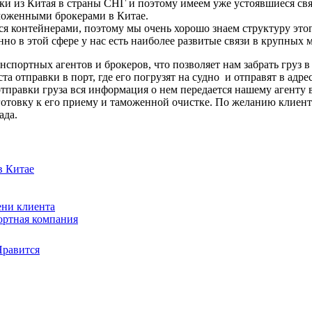
и из Китая в страны СНГ и поэтому имеем уже устоявшиеся свя
оженными брокерами в Китае.
ся контейнерами, поэтому мы очень хорошо знаем структуру этог
нно в этой сфере у нас есть наиболее развитые связи в крупных 
спортных агентов и брокеров, что позволяет нам забрать груз в
ста отправки в порт, где его погрузят на судно и отправят в адр
отправки груза вся информация о нем передается нашему агенту
отовку к его приему и таможенной очистке. По желанию клиент
ада.
в Китае
ени клиента
ортная компания
Нравится