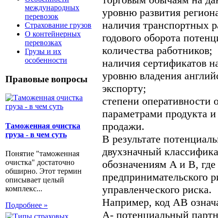
международных
уровню развития региона
перевозок
наличия транспортных р
Страхование грузов
О контейнерных
годового оборота потенц
перевозках
количества работников;
Грузы и их
особенности
наличия сертификатов н
уровню владения англи
Правовые вопросы
экспорту;
степени оперативности о
параметрами продукта и
продажи.
Таможенная очистка
груза - в чем суть
В результате потенциал
двухзначный классифика
Понятие "таможенная
обозначениям A и B, где
очистка" достаточно
обширно. Этот термин
предпринимательского ри
описывает целый
управленческого риска.
комплекс...
Например, код АВ означа
Подробнее »
А- потенциальный партн