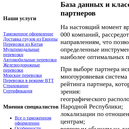
База данных и кла
партнеров
Наши услуги
На настоящий момент вр
000 компаний, рассредо
Таможенное оформление
Доставка грузов из Европы
направлениям, что позво
Перевозки из Китая
определенные инструмен
Мультимодальные
перевозки
наиболее оптимальных п
Автомобильные перевозки
Железнодорожные
При выборе партнера ис
перевозки
многоуровневая система
Морские перевозки
Перевозки в режиме ВТТ
рейтинга партнера, кото
Страхование
зрения:
Сертификация
географического распол
Народной Республики;
Мнения специалистов
локализации по отнош
Все о таможенном
центрам;
оформлении
торговым обычаям на да
Особенности