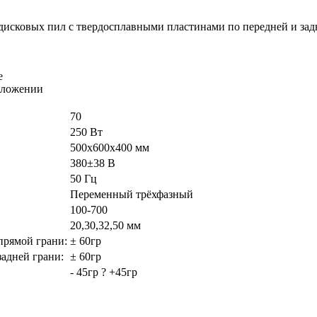
 дисковых пил с твердосплавными пластинами по передней и зад
е
оложении
70
250 Вт
500х600х400 мм
380±38 В
50 Гц
Переменный трёхфазный
100-700
20,30,32,50 мм
прямой грани:
± 60гр
задней грани:
± 60гр
- 45гр ? +45гр