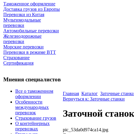
Таможенное оформление
Доставка грузов из Европы
Перевозки из Китая
Мультимодальные
перевозки
Автомобильные перевозки
Железнодорожные
перевозки
Морские перевозки
Перевозки в режиме ВТТ
Страхование
Сертификация
Мнения специалистов
Все о таможенном
Главная
Каталог
Заточные станк
оформлении
Вернуться к: Заточные станки
Особенности
международных
Заточной стано
перевозок
Страхование грузов
О контейнерных
перевозках
pic_53da0d974ca14.jpg