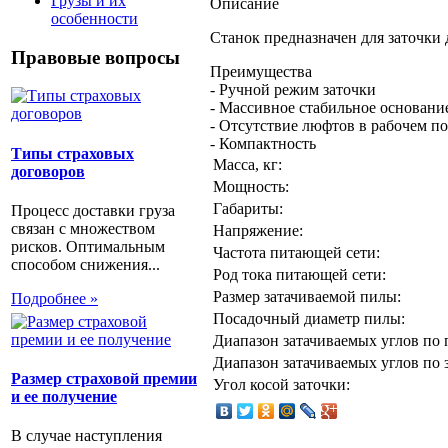
Грузы и их
Описание
особенности
Станок предназначен для заточки
Правовые вопросы
Преимущества
- Ручной режим заточки
- Массивное стабильное основани
- Отсутствие люфтов в рабочем п
- Компактность
Типы страховых
Масса, кг:
договоров
Мощность:
Габариты:
Процесс доставки груза
связан с множеством
Напряжение:
рисков. Оптимальным
Частота питающей сети:
способом снижения...
Род тока питающей сети:
Размер затачиваемой пилы:
Подробнее »
Посадочный диаметр пилы:
Диапазон затачиваемых углов по 
Диапазон затачиваемых углов по 
Размер страховой премии
Угол косой заточки:
и ее получение
В случае наступления