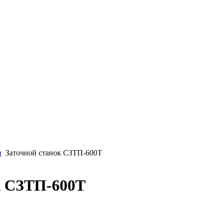
и
Заточной станок СЗТП-600Т
к СЗТП-600Т