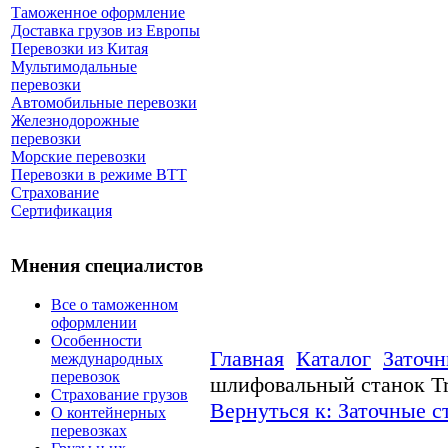
Таможенное оформление
Доставка грузов из Европы
Перевозки из Китая
Мультимодальные
перевозки
Автомобильные перевозки
Железнодорожные
перевозки
Морские перевозки
Перевозки в режиме ВТТ
Страхование
Сертификация
Мнения специалистов
Все о таможенном
оформлении
Особенности
Главная
Каталог
Заточн
международных
перевозок
шлифовальный станок Tr
Страхование грузов
Вернуться к: Заточные с
О контейнерных
перевозках