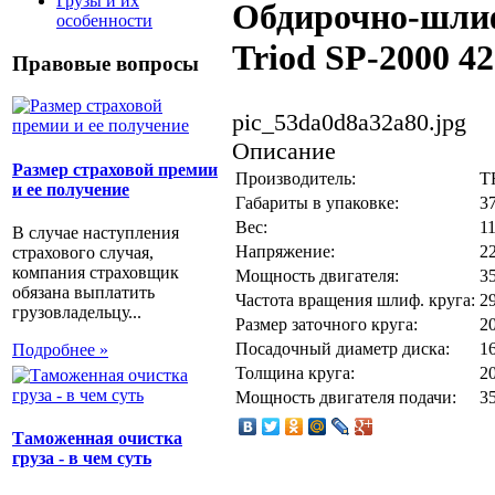
Грузы и их
Обдирочно-шли
особенности
Triod SP-2000 4
Правовые вопросы
pic_53da0d8a32a80.jpg
Описание
Размер страховой премии
Производитель:
T
и ее получение
Габариты в упаковке:
3
Вес:
11
В случае наступления
Напряжение:
2
страхового случая,
компания страховщик
Мощность двигателя:
3
обязана выплатить
Частота вращения шлиф. круга:
2
грузовладельцу...
Размер заточного круга:
2
Посадочный диаметр диска:
1
Подробнее »
Толщина круга:
2
Мощность двигателя подачи:
3
Таможенная очистка
груза - в чем суть