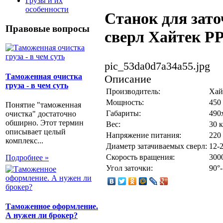
Грузы и их
особенности
Станок для зат
Правовые вопросы
сверл Хайтек P
pic_53da0d7a34a55.jpg
Таможенная очистка
Описание
груза - в чем суть
Производитель:
Хай
Мощность:
450
Понятие "таможенная
Габариты:
490
очистка" достаточно
обширно. Этот термин
Вес:
30 к
описывает целый
Напряжение питания:
220
комплекс...
Диаметр затачиваемых сверл:
12-
Скорость вращения:
300
Подробнее »
Угол заточки:
90°
Таможенное оформление.
А нужен ли брокер?