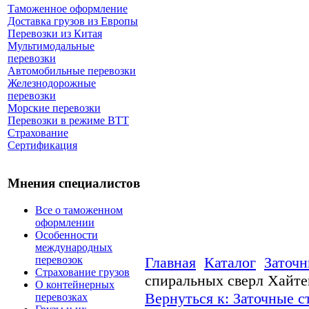
Таможенное оформление
Доставка грузов из Европы
Перевозки из Китая
Мультимодальные
перевозки
Автомобильные перевозки
Железнодорожные
перевозки
Морские перевозки
Перевозки в режиме ВТТ
Страхование
Сертификация
Мнения специалистов
Все о таможенном
оформлении
Особенности
международных
перевозок
Главная
Каталог
Заточн
Страхование грузов
спиральных сверл Хайте
О контейнерных
Вернуться к: Заточные с
перевозках