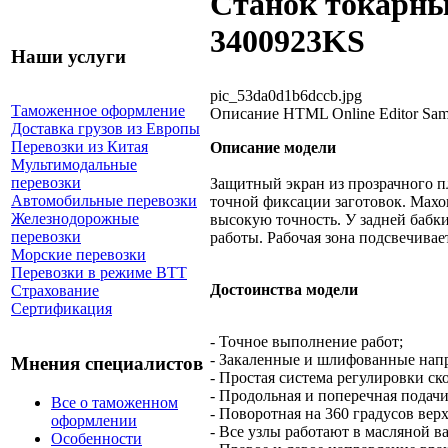
Станок токарны
3400923KS
Наши услуги
pic_53da0d1b6dccb.jpg
Таможенное оформление
Описание
HTML Online Editor Sam
Доставка грузов из Европы
Перевозки из Китая
Описание модели
Мультимодальные
перевозки
Защитный экран из прозрачного п
Автомобильные перевозки
точной фиксации заготовок. Махо
Железнодорожные
высокую точность. У задней бабки
перевозки
работы. Рабочая зона подсвечивае
Морские перевозки
Перевозки в режиме ВТТ
Достоинства модели
Страхование
Сертификация
- Точное выполнение работ;
- Закаленные и шлифованные нап
Мнения специалистов
- Простая система регулировки с
- Продольная и поперечная подачи
Все о таможенном
- Поворотная на 360 градусов верх
оформлении
- Все узлы работают в масляной в
Особенности