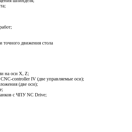
ащения шпинделя;
та;
работ;
и точного движения стола
и на оси X, Z;
CNC-controller IV (две управляемые оси);
ложения (две оси);
e;
танков с ЧПУ NC Drive;