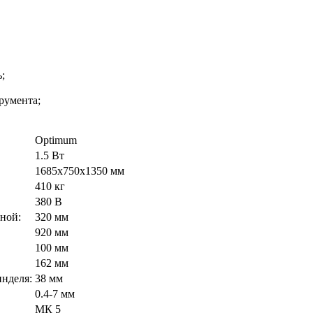
;
румента;
Optimum
1.5 Вт
1685х750х1350 мм
410 кг
380 В
ной:
320 мм
920 мм
100 мм
162 мм
инделя:
38 мм
0.4-7 мм
МК 5