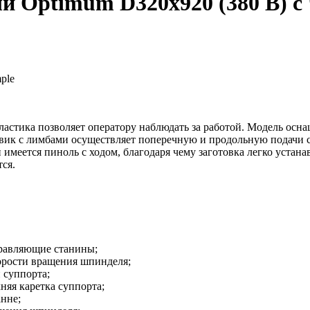
й Optimum D320x920 (380 В) 
ple
ластика позволяет оператору наблюдать за работой. Модель ос
вик с лимбами осуществляет поперечную и продольную подачи с
 имеется пиноль с ходом, благодаря чему заготовка легко устана
тся.
равляющие станины;
корости вращения шпинделя;
 суппорта;
няя каретка суппорта;
анне;