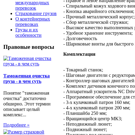
- Правое и левое направление вр
международных
- Спиральный кожух ходового вин
перевозок
- Кнопка аварийного отключения;
Страхование грузов
- Прочный металлический корпус;
О контейнерных
- Сбор металлической стружки;
перевозках
- Высокое качество выполненных 
Грузы и их
- Удобное хранение инструмента;
особенности
- Долговечность
- Шариковые винты для быстрого 
Правовые вопросы
Комплектация
- Токарный станок;
- Шаговые двигатели с редукторам
Таможенная очистка
- Контроллер шаговых двигателей 
груза - в чем суть
- Комплект датчиков конечного по
- Аппаратный ускоритель NC Driv
Понятие "таможенная
- Программное обеспечение для с
очистка" достаточно
- 3-х кулачковый патрон 160 мм;
обширно. Этот термин
- 4-х кулачковый патрон 200 мм;
описывает целый
- Планшайба 250 мм;
комплекс...
- Вращающийся центр МК3;
- Неподвижный люнет;
Подробнее »
- Подвижный люнет;
- Подставка под станок;