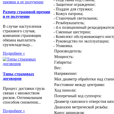
- Защитное ограждение;
- Поддон для стружки;
Размер страховой премии
- Кожух патрона;
и ее получение
- Станочный светильник;
- Резьбоуказатель;
В случае наступления
- 4-х позиционный резцедержатель
страхового случая,
- Сменные шестерни;
компания страховщик
- Комплект обслуживающего инст
обязана выплатить
- Руководство по эксплуатации;
грузовладельцу...
- Упаковка.
Производитель:
Подробнее »
Мощность:
Габариты:
Вес:
Напряжение:
Типы страховых
договоров
Max диаметр обработки над стани
Расстояние между центрами:
Процесс доставки груза
Ход пиноли:
связан с множеством
Поперечный ход суппорта:
рисков. Оптимальным
Диаметр сквозного отверстия шп
способом снижения...
Диапазон метрической резьбы:
Подробнее »
Конус шпинделя: