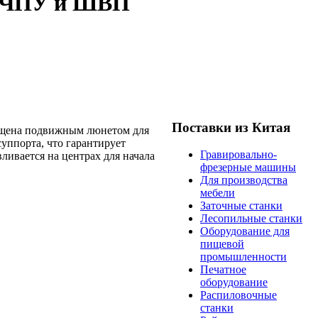
с ЧПУ и ШВП
Поставки из Китая
нащена подвижным люнетом для
уппорта, что гарантирует
Гравировально-
вливается на центрах для начала
фрезерные машины
Для производства
мебели
Заточные станки
Лесопильные станки
Оборудование для
пищевой
промышленности
Печатное
оборудование
Распиловочные
станки