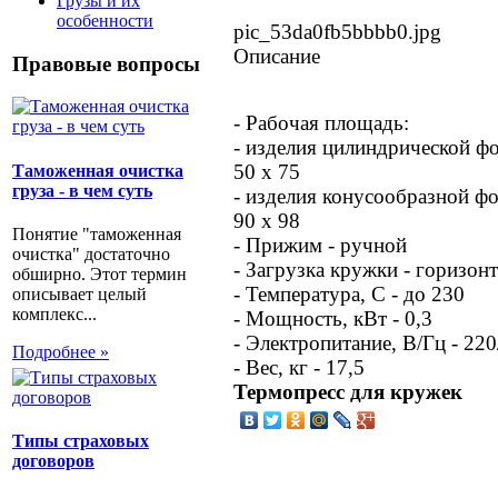
Грузы и их
особенности
pic_53da0fb5bbbb0.jpg
Описание
Правовые вопросы
- Рабочая площадь:
- изделия цилиндрической фор
50 х 75
Таможенная очистка
груза - в чем суть
- изделия конусообразной фор
90 х 98
Понятие "таможенная
- Прижим - ручной
очистка" достаточно
- Загрузка кружки - горизон
обширно. Этот термин
- Температура, С - до 230
описывает целый
комплекс...
- Мощность, кВт - 0,3
- Электропитание, В/Гц - 220
Подробнее »
- Вес, кг - 17,5
Термопресс для кружек
Типы страховых
договоров