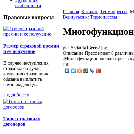
Грузы и их
особенности
Главная
Каталог
Термопрессы
М
Правовые вопросы
Вернуться к: Термопрессы
Многофункциона
Размер страховой премии
pic_53da0fa13ee62.jpg
и ее получение
Описание
Пресс имеет 8 различны
.Многофункциональный пресс служи
В случае наступления
т.д.
страхового случая,
компания страховщик
обязана выплатить
грузовладельцу...
Подробнее »
Типы страховых
договоров