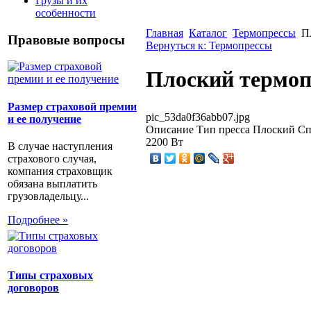
Грузы и их
особенности
Главная
Каталог
Термопрессы
П
Правовые вопросы
Вернуться к: Термопрессы
Плоский термопр
Размер страховой премии
pic_53da0f36abb07.jpg
и ее получение
Описание
Тип пресса Плоский Сп
2200 Вт
В случае наступления
страхового случая,
компания страховщик
обязана выплатить
грузовладельцу...
Подробнее »
Типы страховых
договоров