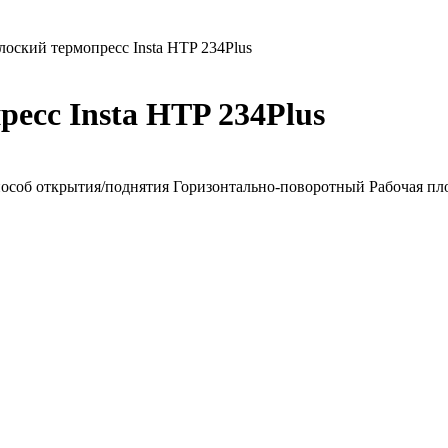
лоский термопресс Insta HTP 234Plus
есс Insta HTP 234Plus
особ открытия/поднятия Горизонтально-поворотный Рабочая пл