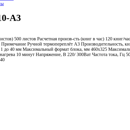
ны
0-А3
истов) 500 листов Расчетная произв-сть (книг в час) 120 книг/
V Примечание Ручной термопереплёт А3 Производительность, к
т 1 до 40 мм Максимальный формат блока, мм 460x325 Максималь
нагрева 10 минут Напряжение, В 220/ 300Ват Частота тока, Гц 
 40