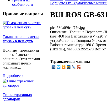
Грузы и их
Вернуться к: Термоклеевые маши
особенности
BULROS GB-631
Правовые вопросы
pic_53da09fcaf77e.jpg
Описание
: Толщина Переплета (Л
(мм) 460 мм Напряжение(V) 220 
Таможенная очистка
устройство нет Толщина блока, о
груза - в чем суть
Рабочая температура 160 С Время 
(ШxГxВ), мм 800x395x570 Вес, кг
Понятие "таможенная
очистка" достаточно
обширно. Этот термин
Термоклеевая машина
описывает целый
комплекс...
Подробнее »
Типы страховых
договоров