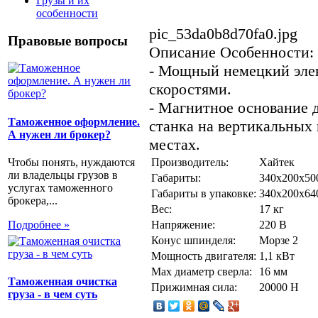
Грузы и их
особенности
pic_53da0b8d70fa0.jpg
Правовые вопросы
Описание
Особенности:
- Мощный немецкий эле
скоростями.
- Магнитное основание 
Таможенное оформление.
станка на вертикальных
А нужен ли брокер?
местах.
Чтобы понять, нуждаются
Производитель:
Хайтек
ли владельцы грузов в
Габариты:
340х200х50
услугах таможенного
Габариты в упаковке:
340х200х64
брокера,...
Вес:
17 кг
Подробнее »
Напряжение:
220 В
Конус шпинделя:
Морзе 2
Мощность двигателя:
1,1 кВт
Max диаметр сверла:
16 мм
Таможенная очистка
Прижимная сила:
20000 Н
груза - в чем суть