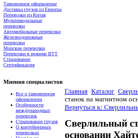
Таможенное оформление
Доставка грузов из Европы
Перевозки из Китая
Мультимодальные
перевозки
Автомобильные перевозки
Железнодорожные
перевозки
Морские перевозки
Перевозки в режиме ВТТ
Страхование
Сертификация
Мнения специалистов
Главная
Каталог
Сверл
Все о таможенном
станок на магнитном о
оформлении
Особенности
Вернуться к: Сверлильн
международных
перевозок
Сверлильный ст
Страхование грузов
О контейнерных
основании Хай
перевозках