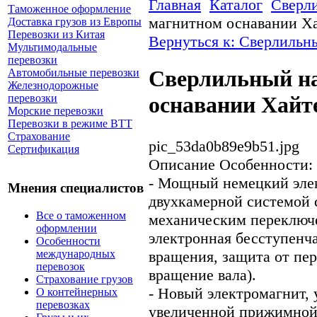
Главная
Каталог
Сверл
Таможенное оформление
магнитном оснавании 
Доставка грузов из Европы
Перевозки из Китая
Вернуться к: Сверлильн
Мультимодальные
перевозки
Сверлильный н
Автомобильные перевозки
Железнодорожные
перевозки
оснавании Хай
Морские перевозки
Перевозки в режиме ВТТ
Страхование
pic_53da0b89e9b51.jpg
Сертификация
Описание
Особенности:
- Мощный немецкий элек
Мнения специалистов
двухкамерной системой 
Все о таможенном
механическим переключе
оформлении
электронная бесступенча
Особенности
международных
вращения, защита от пер
перевозок
вращение вала).
Страхование грузов
- Новый электромагнит, 
О контейнерных
перевозках
увеличенной прижимной