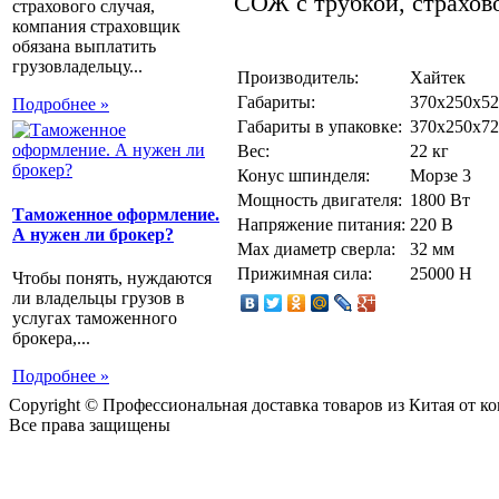
СОЖ с трубкой, страхово
страхового случая,
компания страховщик
обязана выплатить
грузовладельцу...
Производитель:
Хайтек
Габариты:
370х250х52
Подробнее »
Габариты в упаковке:
370х250х72
Вес:
22 кг
Конус шпинделя:
Морзе 3
Мощность двигателя:
1800 Вт
Таможенное оформление.
Напряжение питания:
220 В
А нужен ли брокер?
Max диаметр сверла:
32 мм
Прижимная сила:
25000 Н
Чтобы понять, нуждаются
ли владельцы грузов в
услугах таможенного
брокера,...
Подробнее »
Copyright © Профессиональная доставка товаров из Китая от 
Все права защищены