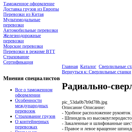
Таможенное оформление
Доставка грузов из Европы
Перевозки из Китая
Мультимодальные
перевозки
Автомобильные перевозки
Железнодорожные
перевозки
Морские перевозки
Перевозки в режиме ВТТ
Страхование
Сертификация
Главная
Каталог
Сверлильные ст
Вернуться к: Сверлильные станки
Мнения специалистов
Радиально-свер
Все о таможенном
оформлении
Особенности
pic_53da0b7b9d78b.jpg
международных
Описание
Описание:
перевозок
- Удобное расположение рукояток
Страхование грузов
- Шпиндель из высокоуглеродист
О контейнерных
- Закаленные и шлифованные шес
перевозках
- Правое и левое вращение шпинд