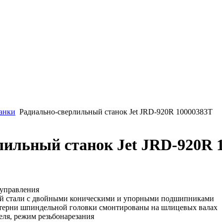
анки
Радиально-сверлильный станок Jet JRD-920R 10000383T
лильный станок Jet JRD-920R 
 управления
ой стали с двойными коническими и упорными подшипниками
терни шпиндельной головки смонтированы на шлицевых валах
еля, режим резьбонарезания