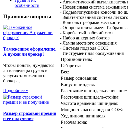
Грузы и их
- Автоматический выталкиватель
особенности
- Независимая система зажимных 
- Подъем/опускание консоли по 
Правовые вопросы
- Запатентованная система легког
- Консоль с ребрами жесткости
- Опорная плита имеет Т-образны
- Коробчатый рабочий стол
- Набор анкерных болтов
- Лампа местного освещения
- Система подвода СОЖ
Таможенное оформление.
- Инструмент для обслуживания
А нужен ли брокер?
Производитель:
Чтобы понять, нуждаются
Габариты:
ли владельцы грузов в
Вес:
услугах таможенного
Размер основания:
брокера,...
Конус шпинделя:
Подробнее »
Расстояние шпиндель-основание:
Расстояние шпиндель-стойка:
Частота вращения шпинделя:
Мощность насоса подачи СОЖ:
Размер страховой премии
Ход пиноли шпинделя:
и ее получение
Рабочая зона: