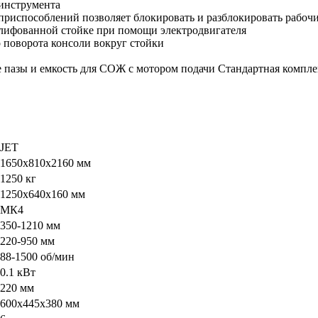
 инструмента
приспособлений позволяет блокировать и разблокировать рабочи
шлифованной стойке при помощи электродвигателя
о поворота консоли вокруг стойки
е пазы и емкость для СОЖ с мотором подачи Стандартная компле
JET
1650х810х2160 мм
1250 кг
1250х640х160 мм
MК4
350-1210 мм
220-950 мм
88-1500 об/мин
0.1 кВт
220 мм
600х445х380 мм