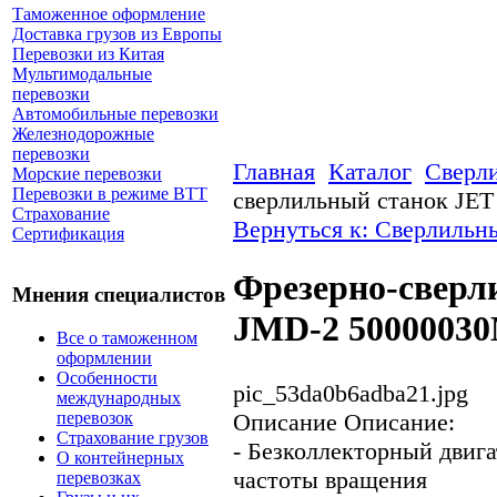
Таможенное оформление
Доставка грузов из Европы
Перевозки из Китая
Мультимодальные
перевозки
Автомобильные перевозки
Железнодорожные
перевозки
Главная
Каталог
Сверл
Морские перевозки
Перевозки в режиме ВТТ
сверлильный станок JE
Страхование
Вернуться к: Сверлильн
Сертификация
Фрезерно-сверл
Мнения специалистов
JMD-2 5000003
Все о таможенном
оформлении
Особенности
pic_53da0b6adba21.jpg
международных
перевозок
Описание
Описание:
Страхование грузов
- Безколлекторный двига
О контейнерных
частоты вращения
перевозках