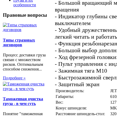
Грузы и их
- Большой вращающий мо
особенности
вращения
Правовые вопросы
- Индикатор глубины св
выключателем
- Удобный дружественн
легкий читать и работат
Типы страховых
- Функция резьбонареза
договоров
- Большой выбор допол
Процесс доставки груза
- Ход фрезерной головки
связан с множеством
- Пульт управления с и
рисков. Оптимальным
способом снижения...
- Зажимная тяга М10
- Быстрозажимной сверл
Подробнее »
- Защитный экран
Производитель:
JET
Габариты:
610
Таможенная очистка
Вес:
127
груза - в чем суть
Конус шпинделя:
MK
Расстояние шпиндель-стол:
320
Понятие "таможенная