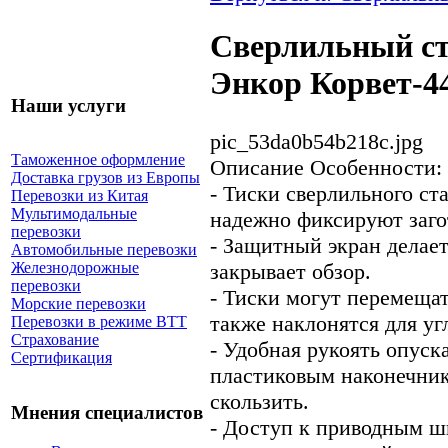
Сверлильный ст
Энкор Корвет-44
Наши услуги
pic_53da0b54b218c.jpg
Таможенное оформление
Описание
Особенности:
Доставка грузов из Европы
- Тиски сверлильного ст
Перевозки из Китая
Мультимодальные
надежно фиксируют заго
перевозки
- Защитный экран делает
Автомобильные перевозки
закрывает обзор.
Железнодорожные
перевозки
- Тиски могут перемещать
Морские перевозки
также наклонятся для уг
Перевозки в режиме ВТТ
Страхование
- Удобная рукоять опус
Сертификация
пластиковым наконечник
скользить.
Мнения специалистов
- Доступ к приводным ш