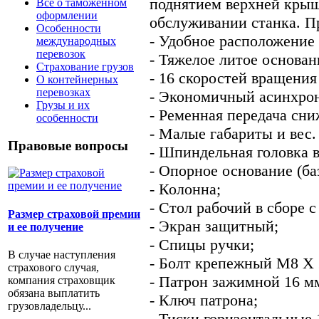
поднятием верхней крыш
Все о таможенном
оформлении
обслуживании станка. П
Особенности
- Удобное расположение
международных
перевозок
- Тяжелое литое основан
Страхование грузов
- 16 скоростей вращени
О контейнерных
перевозках
- Экономичный асинхрон
Грузы и их
- Ременная передача сни
особенности
- Малые габариты и вес
Правовые вопросы
- Шпиндельная головка в
- Опорное основание (баз
- Колонна;
- Стол рабочий в сборе 
Размер страховой премии
- Экран защитный;
и ее получение
- Спицы ручки;
В случае наступления
- Болт крепежный М8 Х 
страхового случая,
- Патрон зажимной 16 м
компания страховщик
обязана выплатить
- Ключ патрона;
грузовладельцу...
- Тиски горизонтальные 