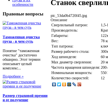
Грузы и их
Станок сверлил
особенности
Правовые вопросы
pic_53da0b4720f45.jpg
Описание
Сверлильный патрон:
1,5-
Производитель:
Кра
Габариты:
122
Таможенная очистка
Вес:
78 к
груза - в чем суть
Тип патрона:
клю
Понятие "таможенная
Размер рабочего стола:
300
очистка" достаточно
Ход шпинделя:
60 
обширно. Этот термин
Max диаметр сверления:
20 
описывает целый
Частота вращения шпинделя:
200
комплекс...
Номинальная мощность:
550
Подробнее »
Количество скоростей:
12
Размер страховой премии
и ее получение