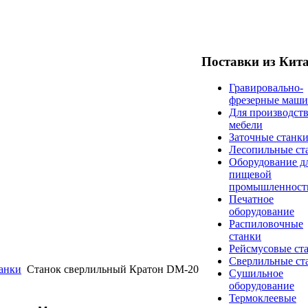
Поставки из Кит
Гравировально-
фрезерные маш
Для производст
мебели
Заточные станк
Лесопильные ст
Оборудование д
пищевой
промышленност
Печатное
оборудование
Распиловочные
станки
Рейсмусовые ст
Сверлильные ст
анки
Станок сверлильный Кратон DM-20
Сушильное
оборудование
Термоклеевые