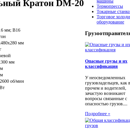
ьный Кратон DM-20
машины
Термопрессы
Токарные станк
Торговое холод
оборудование
16 мм; В16
Грузоотправител
тон
х480х280 мм
г
чевой
Опасные грузы и их
x300 мм
классификация
мм
мм
У неосведомленных
-2600 об/мин
грузовладельцев, как 
 Вт
прочем и водителей,
зачастую возникают
вопросы связанные с
опасностью грузов....
Подробнее »