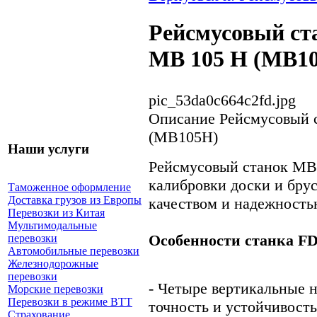
Рейсмусовый ст
МВ 105 H (MB1
pic_53da0c664c2fd.jpg
Описание
Рейсмусовый с
(MB105H)
Наши услуги
Рейсмусовый станок МВ 
калибровки доски и бру
Таможенное оформление
Доставка грузов из Европы
качеством и надежность
Перевозки из Китая
Мультимодальные
Особенности станка F
перевозки
Автомобильные перевозки
Железнодорожные
перевозки
- Четыре вертикальные 
Морские перевозки
Перевозки в режиме ВТТ
точность и устойчивость
Страхование