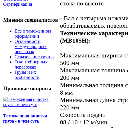
стола по высоте
Сертификация
- Вал с четырьма ножами
Мнения специалистов
обрабатываемых поверх
Все о таможенном
Технические характер
оформлении
(MB105H)
:
Особенности
международных
перевозок
Максимальная ширина с
Страхование грузов
500 мм
О контейнерных
перевозках
Максимальная толщина 
Грузы и их
200 мм
особенности
Минимальная толщина с
Правовые вопросы
8 мм
Минимальная длина стр
220 мм
Скорость подачи
Таможенная очистка
груза - в чем суть
08 / 10 / 12 м/мин