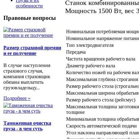
Грузы и их
Станок комбинированный
особенности
Мощность 1500 Вт, вес 3
Правовые вопросы
Номинальная потребляемая мощно
Номинальное напряжение питани
Тип электродвигателя
Размер страховой премии
Передача
и ее получение
Частота вращения рабочего вала
В случае наступления
Диаметр рабочего вала
страхового случая,
Количество ножей на рабочем ва
компания страховщик
Максимальная глубина строгания 
обязана выплатить
Размер рабочего стола (строгальн
грузовладельцу...
Максимальная ширина обрабатыв
Подробнее »
Размер рабочего стола (рейсмус)
Максимальная толщина заготовки
толщине
Минимальная толщина обрабатыв
Таможенная очистка
Скорость автоматической подачи
груза - в чем суть
Угол наклона направляющей пла