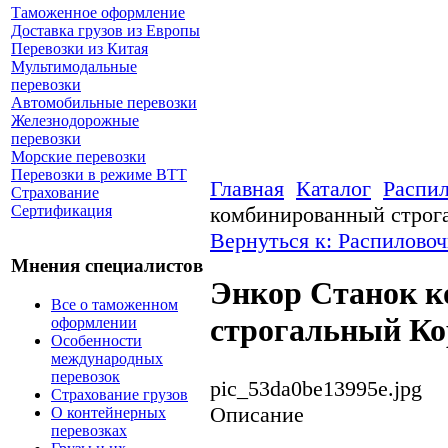
Таможенное оформление
Доставка грузов из Европы
Перевозки из Китая
Мультимодальные
перевозки
Автомобильные перевозки
Железнодорожные
перевозки
Морские перевозки
Перевозки в режиме ВТТ
Главная
Каталог
Распи
Страхование
комбинированный строг
Сертификация
Вернуться к: Распилово
Мнения специалистов
Энкор Станок 
Все о таможенном
строгальный Ко
оформлении
Особенности
международных
перевозок
pic_53da0be13995e.jpg
Страхование грузов
Описание
О контейнерных
перевозках