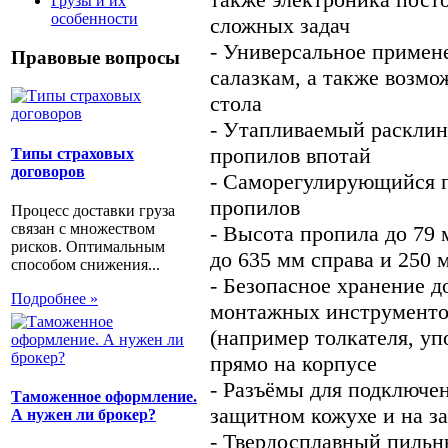
Грузы и их
особенности
сложных задач
- Универсальное примен
Правовые вопросы
салазкам, а также возм
стола
- Утапливаемый раскли
пропилов впотай
Типы страховых
договоров
- Саморегулирующийся п
пропилов
Процесс доставки груза
связан с множеством
- Высота пропила до 79
рисков. Оптимальным
до 635 мм справа и 250 
способом снижения...
- Безопасное хранение д
Подробнее »
монтажных инструменто
(например толкателя, уп
прямо на корпусе
- Разъёмы для подключе
Таможенное оформление.
защитном кожухе и на з
А нужен ли брокер?
- Твердосплавный пильны