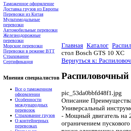
Таможенное оформление
Доставка грузов из Европы
Перевозки из Китая
Мультимодальные
перевозки
Автомобильные перевозки
Железнодорожные
перевозки
Главная
Каталог
Распи
Морские перевозки
Перевозки в режиме ВТТ
стол Bosch GTS 10 XC
Страхование
Вернуться к: Распилово
Сертификация
Распиловочный 
Мнения специалистов
Все о таможенном
pic_53da0bbfd48f1.jpg
оформлении
Описание
Преимущества:
Особенности
международных
Универсальный инструм
перевозок
- Мощный двигатель на 
Страхование грузов
О контейнерных
ограничением пускового 
перевозках
также электроника пост