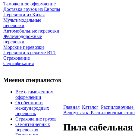
Таможенное оформление
Доставка грузов из Европы
Перевозки из Китая
Мультимодальные
перевозки
Автомобильные перевозки
Железнодорожные
перевозки
Морские перевозки
Перевозки в режиме ВТТ
Страхование
Сертификация
Мнения специалистов
Все о таможенном
оформлении
Особенности
Главная
Каталог
Распиловочные 
международных
Вернуться к: Распиловочные стан
перевозок
Страхование грузов
О контейнерных
Пила сабельная 
перевозках