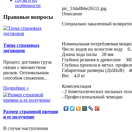
Грузы и их
особенности
pic_53da0bbe26111.jpg
Описание
Правовые вопросы
Cпециально закаленный возвратн
Номинальная потребляемая мощн
Типы страховых
Число ходов на холостом ходу 0..
договоров
Длина хода пилы 28 мм
Глубина резания в древесине 30
Процесс доставки груза
Глубина пропила в метал. профил
связан с множеством
Габаритные размеры (ДхШхВ) 460
рисков. Оптимальным
Вес 4,0 кг
способом снижения...
Комплектация
Подробнее »
- 2 биметаллических пильных пол
- Профессиональный чемодан
Размер страховой премии
и ее получение
В случае наступления