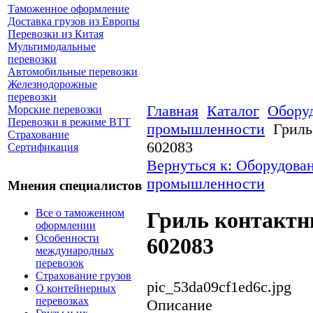
Таможенное оформление
Доставка грузов из Европы
Перевозки из Китая
Мультимодальные
перевозки
Автомобильные перевозки
Железнодорожные
перевозки
Главная
Каталог
Обору
Морские перевозки
Перевозки в режиме ВТТ
промышленности
Гриль
Страхование
602083
Сертификация
Вернуться к: Оборудова
промышленности
Мнения специалистов
Все о таможенном
Гриль контактн
оформлении
Особенности
602083
международных
перевозок
Страхование грузов
pic_53da09cf1ed6c.jpg
О контейнерных
перевозках
Описание