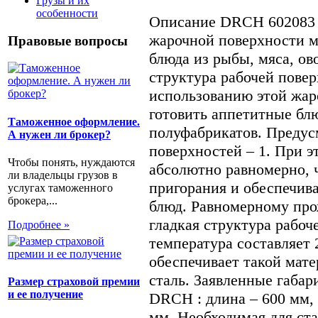
Грузы и их
особенности
Описание DRCH 602083 
жарочной поверхности м
Правовые вопросы
блюда из рыбы, мяса, ов
структура рабочей повер
использованию этой жа
готовить аппетитные блю
Таможенное оформление.
полуфабрикатов. Предус
А нужен ли брокер?
поверхностей – 1. При э
Чтобы понять, нуждаются
абсолютно равномерно, 
ли владельцы грузов в
пригорания и обеспечив
услугах таможенного
брокера,...
блюд. Равномерному про
гладкая структура рабоч
Подробнее »
температура составляет
обеспечивает такой мат
сталь. Заявленные габа
Размер страховой премии
и ее получение
DRCH : длина – 600 мм, 
мм. Необходимая для ст