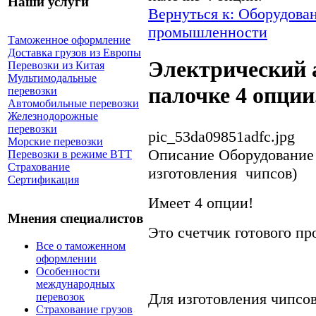
Наши услуги
Вернуться к: Оборудова
промышленности
Таможенное оформление
Доставка грузов из Европы
Электрический 
Перевозки из Китая
Мультимодальные
палочке 4 опции
перевозки
Автомобильные перевозки
Железнодорожные
перевозки
pic_53da09851adfc.jpg
Морские перевозки
Описание
Оборудование 
Перевозки в режиме ВТТ
Страхование
изготовления чипсов)
Сертификация
Имеет 4 опции!
Мнения специалистов
Это счетчик готового пр
Все о таможенном
оформлении
Особенности
международных
Для изготовления чипсов
перевозок
Страхование грузов