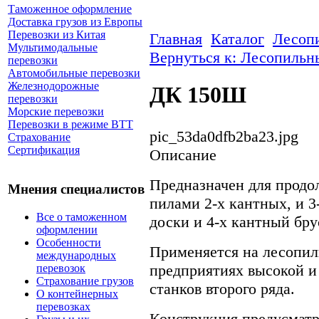
Таможенное оформление
Доставка грузов из Европы
Перевозки из Китая
Главная
Каталог
Лесоп
Мультимодальные
Вернуться к: Лесопильн
перевозки
Автомобильные перевозки
Железнодорожные
ДК 150Ш
перевозки
Морские перевозки
Перевозки в режиме ВТТ
pic_53da0dfb2ba23.jpg
Страхование
Сертификация
Описание
Предназначен для продо
Мнения специалистов
пилами 2-х кантных, и 3
Все о таможенном
доски и 4-х кантный бру
оформлении
Особенности
Применяется на лесопи
международных
предприятиях высокой и
перевозок
Страхование грузов
станков второго ряда.
О контейнерных
перевозках
Конструкция предусматр