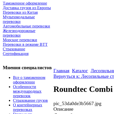
Таможенное оформление
Доставка грузов из Европы
Перевозки из Китая
Мультимодальные
перевозки
Автомобильные перевозки
Железнодорожные
перевозки
Морские перевозки
Перевозки в режиме ВТТ
Страхование
Сертификация
Мнения специалистов
Главная
Каталог
Лесопильн
Вернуться к: Лесопильные с
Все о таможенном
оформлении
Особенности
Roundtec Combi
международных
перевозок
Страхование грузов
pic_53da0de3b5667.jpg
О контейнерных
Описание
перевозках