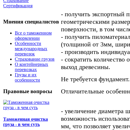
Страхование
Сертификация
- получить экспортный 
геометрическими размер
Мнения специалистов
поверхности, в том числ
Все о таможенном
- получить пиломатериа
оформлении
(толщиной от 3мм, шири
Особенности
международных
- производить индивиду
перевозок
- сократить количество 
Страхование грузов
О контейнерных
выход древесины.
перевозках
Грузы и их
Не требуется фундамент.
особенности
Отличительные особенн
Правовые вопросы
- увеличение диаметра ш
возможность использова
Таможенная очистка
груза - в чем суть
мм, что позволяет увели