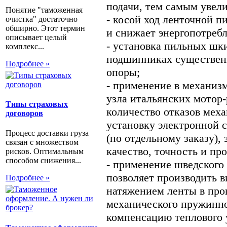
подачи, тем самым увел
Понятие "таможенная
- косой ход ленточной п
очистка" достаточно
обширно. Этот термин
и снижает энергопотребл
описывает целый
- установка пильных шк
комплекс...
подшипниках существенн
Подробнее »
опоры;
- применение в механиз
узла итальянских мотор
Типы страховых
количество отказов мех
договоров
установку электронной 
Процесс доставки груза
(по отдельному заказу)
связан с множеством
качество, точность и пр
рисков. Оптимальным
способом снижения...
- применение шведского
позволяет производить в
Подробнее »
натяжением ленты в про
механического пружинно
компенсацию теплового 