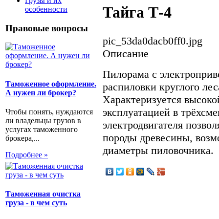
Грузы и их
Тайга Т-4
особенности
Правовые вопросы
pic_53da0dacb0ff0.jpg
Описание
Пилорама с электроприв
Таможенное оформление.
распиловки круглого леса
А нужен ли брокер?
Характеризуется высоко
эксплуатацией в трёхсм
Чтобы понять, нуждаются
ли владельцы грузов в
электродвигателя позво
услугах таможенного
породы древесины, возм
брокера,...
диаметры пиловочника.
Подробнее »
Таможенная очистка
груза - в чем суть