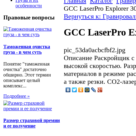
Главная
Каталог
Грави
Грузы и их
особенности
GCC LaserPro Explorer 3
Вернуться к: Гравирова
Правовые вопросы
GCC LaserPro Ex
Таможенная очистка
pic_53da0acbcfbf2.jpg
груза - в чем суть
Описание
Раскройщик с 
Понятие "таможенная
высокой скоростью. Разр
очистка" достаточно
материалов в режиме рас
обширно. Этот термин
описывает целый
а также резки. СО2-лазе
комплекс...
Подробнее »
Размер страховой премии
и ее получение