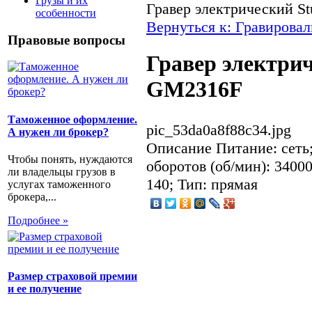
Грузы и их
Гравер электрический 
особенности
Вернуться к: Гравирова
Правовые вопросы
Гравер электри
GM2316F
Таможенное оформление.
pic_53da0a8f88c34.jpg
А нужен ли брокер?
Описание
Питание: сеть;
Чтобы понять, нуждаются
оборотов (об/мин): 3400
ли владельцы грузов в
140; Тип: прямая
услугах таможенного
брокера,...
Подробнее »
Размер страховой премии
и ее получение