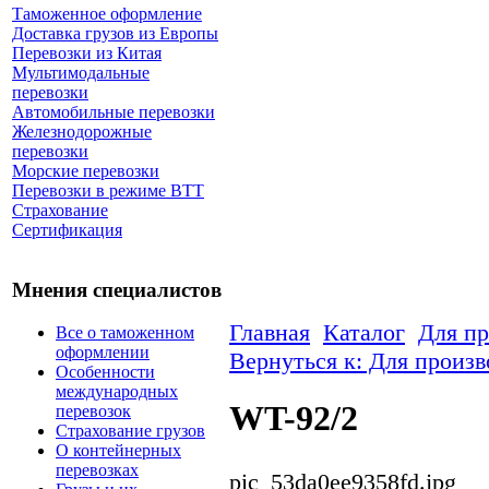
Таможенное оформление
Доставка грузов из Европы
Перевозки из Китая
Мультимодальные
перевозки
Автомобильные перевозки
Железнодорожные
перевозки
Морские перевозки
Перевозки в режиме ВТТ
Страхование
Сертификация
Мнения специалистов
Главная
Каталог
Для пр
Все о таможенном
оформлении
Вернуться к: Для произв
Особенности
международных
WT-92/2
перевозок
Страхование грузов
О контейнерных
перевозках
pic_53da0ee9358fd.jpg