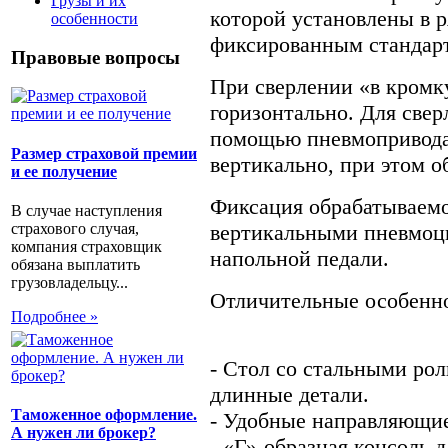
Грузы и их
которой установлены в 
особенности
фиксированным стандар
Правовые вопросы
При сверлении «в кромку
горизонтально. Для свер
помощью пневмопривода 
Размер страховой премии
вертикально, при этом о
и ее получение
Фиксация обрабатываемо
В случае наступления
страхового случая,
вертикальными пневмоц
компания страховщик
напольной педали.
обязана выплатить
грузовладельцу...
Отличительные особенн
Подробнее »
- Стол со стальными ро
длинные детали.
Таможенное оформление.
- Удобные направляющие
А нужен ли брокер?
- «Г»-образная консоль 