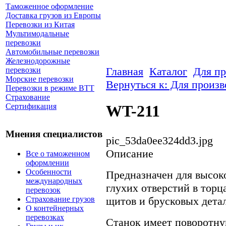
Таможенное оформление
Доставка грузов из Европы
Перевозки из Китая
Мультимодальные
перевозки
Автомобильные перевозки
Железнодорожные
Главная
Каталог
Для пр
перевозки
Морские перевозки
Вернуться к: Для произв
Перевозки в режиме ВТТ
Страхование
Сертификация
WT-211
Мнения специалистов
pic_53da0ee324dd3.jpg
Описание
Все о таможенном
оформлении
Особенности
Предназначен для высок
международных
глухих отверстий в торц
перевозок
Страхование грузов
щитов и брусковых дета
О контейнерных
перевозках
Станок имеет поворотну