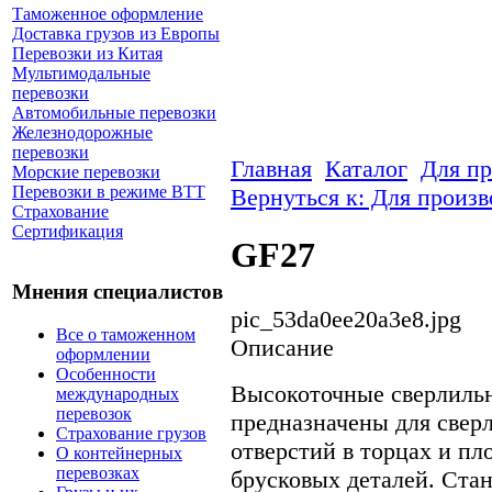
Таможенное оформление
Доставка грузов из Европы
Перевозки из Китая
Мультимодальные
перевозки
Автомобильные перевозки
Железнодорожные
перевозки
Главная
Каталог
Для пр
Морские перевозки
Перевозки в режиме ВТТ
Вернуться к: Для произв
Страхование
Сертификация
GF27
Мнения специалистов
pic_53da0ee20a3e8.jpg
Все о таможенном
Описание
оформлении
Особенности
Высокоточные сверлиль
международных
перевозок
предназначены для свер
Страхование грузов
отверстий в торцах и п
О контейнерных
перевозках
брусковых деталей. Ста