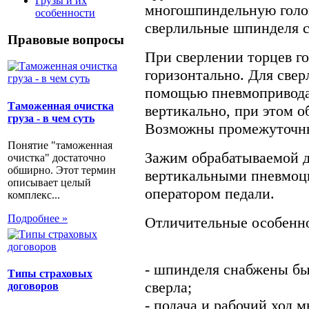
Грузы и их
многошпиндельную голов
особенности
сверлильные шпинделя 
Правовые вопросы
При сверлении торцев го
горизонтально. Для свер
помощью пневмопривода 
Таможенная очистка
вертикально, при этом о
груза - в чем суть
Возможны промежуточны
Понятие "таможенная
Зажим обрабатываемой д
очистка" достаточно
обширно. Этот термин
вертикальными пневмоц
описывает целый
оператором педали.
комплекс...
Подробнее »
Отличительные особенн
- шпинделя снабжены б
Типы страховых
сверла;
договоров
- подача и рабочий ход 