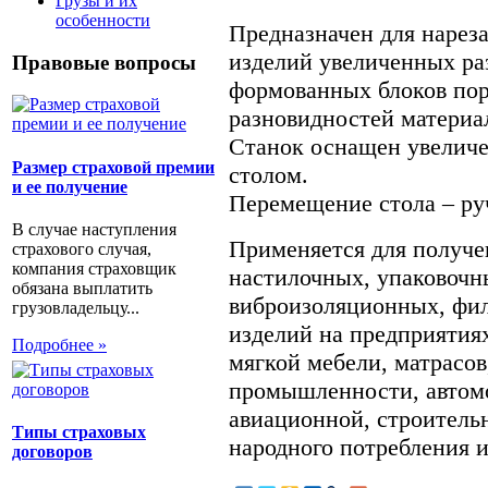
Грузы и их
особенности
Предназначен для нарез
изделий увеличенных ра
Правовые вопросы
формованных блоков пор
разновидностей материа
Станок оснащен увелич
Размер страховой премии
столом.
и ее получение
Перемещение стола – ру
В случае наступления
Применяется для получе
страхового случая,
компания страховщик
настилочных, упаковочн
обязана выплатить
виброизоляционных, фи
грузовладельцу...
изделий на предприятиях
Подробнее »
мягкой мебели, матрасов
промышленности, автомо
авиационной, строительн
Типы страховых
народного потребления и
договоров