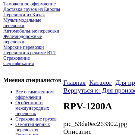
Таможенное оформление
Доставка грузов из Европы
Перевозки из Китая
Мультимодальные
перевозки
Автомобильные перевозки
Железнодорожные
перевозки
Морские перевозки
Перевозки в режиме ВТТ
Страхование
Сертификация
Мнения специалистов
Главная
Каталог
Для пр
Вернуться к: Для произв
Все о таможенном
оформлении
Особенности
RPV-1200A
международных
перевозок
Страхование грузов
pic_53da0ec263302.jpg
О контейнерных
перевозках
Описание