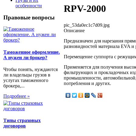
Грузы и их
особенности
RPV-2000
Правовые вопросы
pic_53da0ec1c7d09.jpg
Описание
Предназначен для нарезания прям
разновидностей материала EVA и 
Таможенное оформление.
Перемещение суппорта с режущим
А нужен ли брокер?
Применяется для получения высо
Чтобы понять, нуждаются
фильтрующих и прокладочных изде
ли владельцы грузов в
промышленности, автомобильной, 
услугах таможенного
потребления и других.
брокера,...
Подробнее »
Типы страховых
договоров