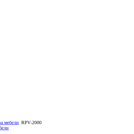
ва мебели
RPV-2000
бели