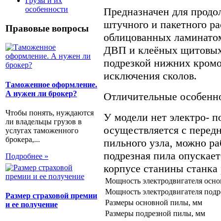
Грузы и их
особенности
Предназначен для продол
штучного и пакетного ра
Правовые вопросы
облицованных ламинато
ДВП и клеёных щитовых 
подрезкой нижних кромо
исключения сколов.
Таможенное оформление.
А нужен ли брокер?
Отличительные особенн
Чтобы понять, нуждаются
У модели нет электро- п
ли владельцы грузов в
осуществляется с передн
услугах таможенного
брокера,...
пильного узла, можно ра
подрезная пила опускает
Подробнее »
корпусе станины станка 
Мощность электродвигателя осно
Мощность электродвигателя подр
Размер страховой премии
Размеры основной пилы, мм
и ее получение
Размеры подрезной пилы, мм