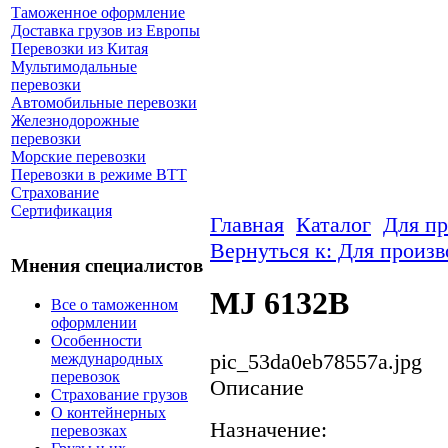
Таможенное оформление
Доставка грузов из Европы
Перевозки из Китая
Мультимодальные
перевозки
Автомобильные перевозки
Железнодорожные
перевозки
Морские перевозки
Перевозки в режиме ВТТ
Страхование
Сертификация
Главная
Каталог
Для пр
Вернуться к: Для произв
Мнения специалистов
MJ 6132B
Все о таможенном
оформлении
Особенности
pic_53da0eb78557a.jpg
международных
перевозок
Описание
Страхование грузов
О контейнерных
Назначение:
перевозках